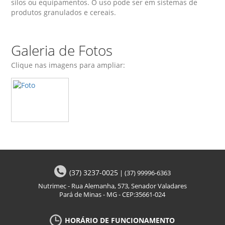
silos ou equipamentos. O uso pode ser em sistemas de
produtos granulados e cereais.
Galeria de Fotos
Clique nas imagens para ampliar:
(37) 3237-0025
|
(37) 99996-6363
Nutrimec - Rua Alemanha, 573, Senador Valadares
Pará de Minas - MG - CEP:35661-024
HORÁRIO DE FUNCIONAMENTO