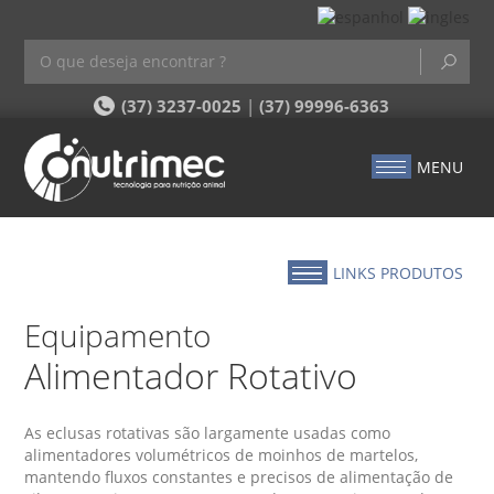
(37) 3237-0025
|
(37) 99996-6363
MENU
LINKS PRODUTOS
Equipamento
Alimentador Rotativo
As eclusas rotativas são largamente usadas como
alimentadores volumétricos de moinhos de martelos,
mantendo fluxos constantes e precisos de alimentação de