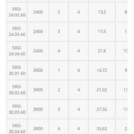
SRD-
2400
2
4
13,2
8,45
24.02.60
SRD-
2400
3
4
17,5
11,2
24.03.60
SRD-
2400
4
4
21,8
13,9
24.04.60
SRD-
3000
1
4
14,72
9,41
30.01.60
SRD-
3000
2
4
21,02
13,4
30.02.60
SRD-
3000
3
4
27,32
17,4
30.03.60
SRD-
3000
4
4
33,62
21,5
30.04.60