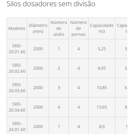
Silos dosadores sem divisão
Número
Número
Diâmetro
Capacidade
Capacid
Modelos
de
de
(mm)
m3
ton
anéis
pernas
SRD-
2000
1
4
5,25
3,25
20.01.60
SRD-
2000
2
4
8,05
5,14
20.02.60
SRD-
2000
3
4
10,85
6,93
20.03.60
SRD-
2000
4
4
13,65
8,72
20.04.60
SRD-
2400
1
4
8,9
5,7
24.01.60