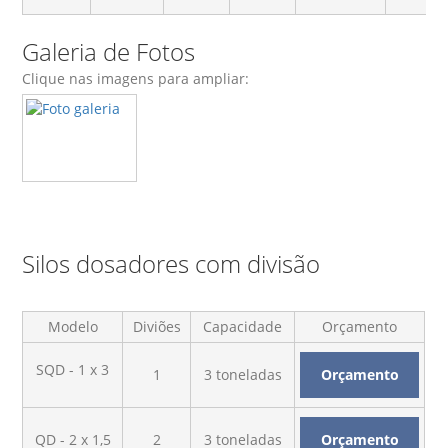
Galeria de Fotos
Clique nas imagens para ampliar:
Silos dosadores com divisão
Modelo
Diviões
Capacidade
Orçamento
SQD - 1 x 3
1
3 toneladas
Orçamento
QD - 2 x 1,5
2
3 toneladas
Orçamento