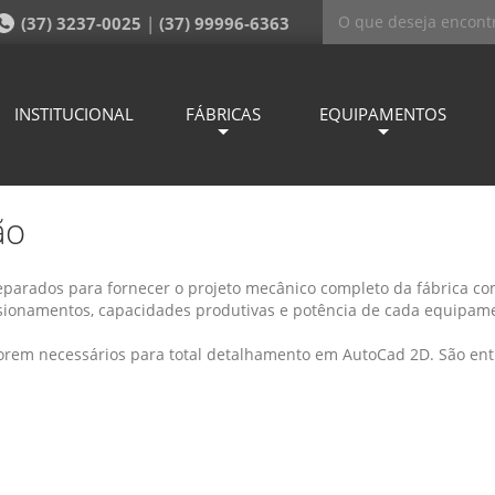
(37) 3237-0025
|
(37) 99996-6363
INSTITUCIONAL
FÁBRICAS
EQUIPAMENTOS
ão
arados para fornecer o projeto mecânico completo da fábrica co
sionamentos, capacidades produtivas e potência de cada equipam
 forem necessários para total detalhamento em AutoCad 2D. São en