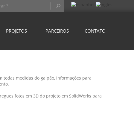
PROJETOS
PARCEIROS
CONTATO
m todas medidas do galpão, informações para
ento.
tregues fotos em 3D do projeto em SolidWorks para