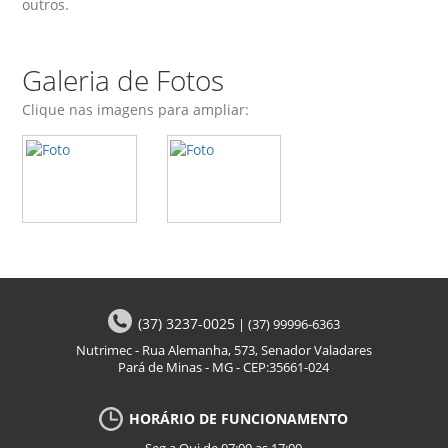
outros.
Galeria de Fotos
Clique nas imagens para ampliar:
(37) 3237-0025
|
(37) 99996-6363
Nutrimec - Rua Alemanha, 573, Senador Valadares
Pará de Minas - MG - CEP:35661-024
HORÁRIO DE FUNCIONAMENTO