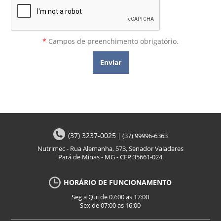
*
Campos de preenchimento obrigatório.
(37) 3237-0025
|
(37) 99996-6363
Nutrimec - Rua Alemanha, 573, Senador Valadares
Pará de Minas - MG - CEP:35661-024
HORÁRIO DE FUNCIONAMENTO
Seg a Qui de 07:00 as 17:00
Sex de 07:00 as 16:00